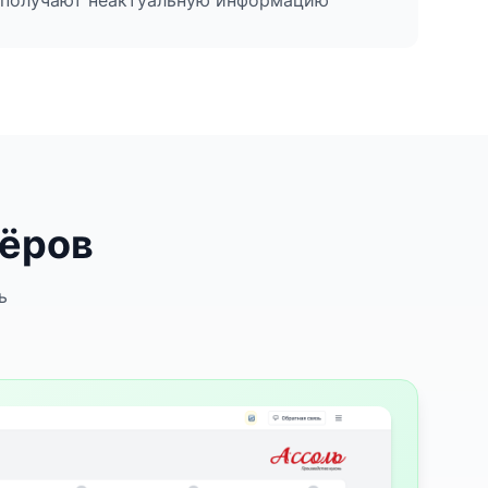
 получают неактуальную информацию
нёров
ь