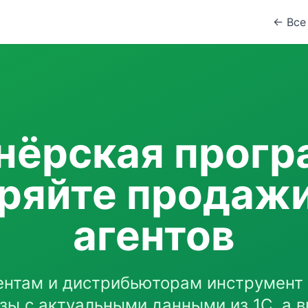
← Все
нёрская прогр
ряйте продажи
агентов
ентам и дистрибьюторам инструмент 
зы с актуальными данными из 1С, а в