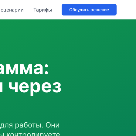
 сценарии
Тарифы
Обсудить решение
амма:
 через
для работы. Они
ы контролируете