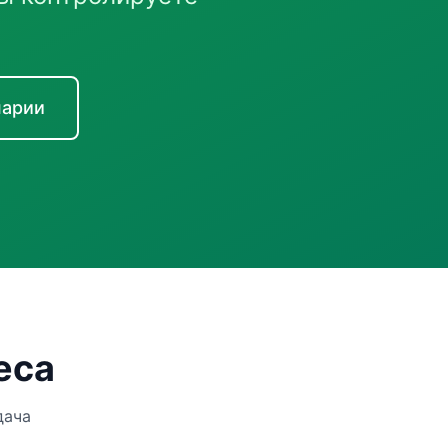
нарии
еса
дача