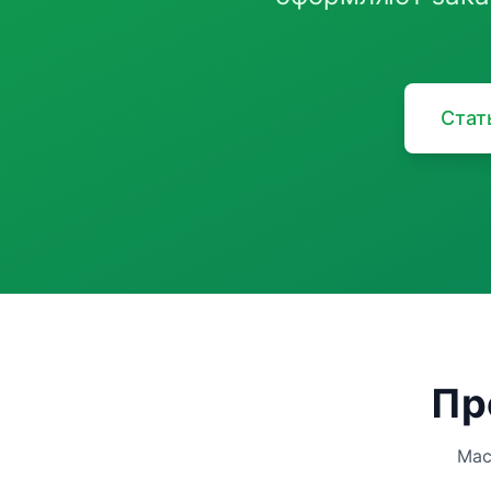
Стат
Пр
Мас