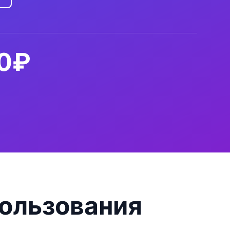
00₽
ользования