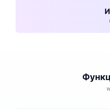
И
Функц
У