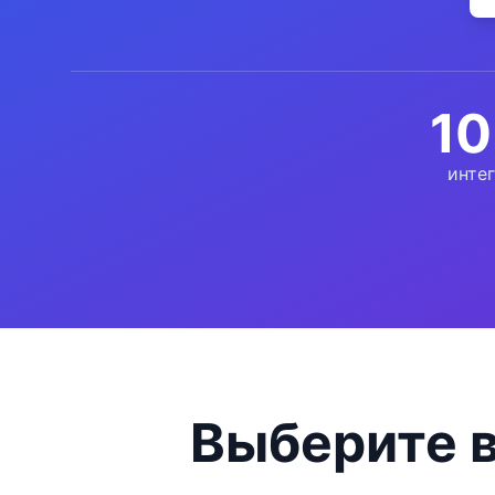
10
интег
Выберите 