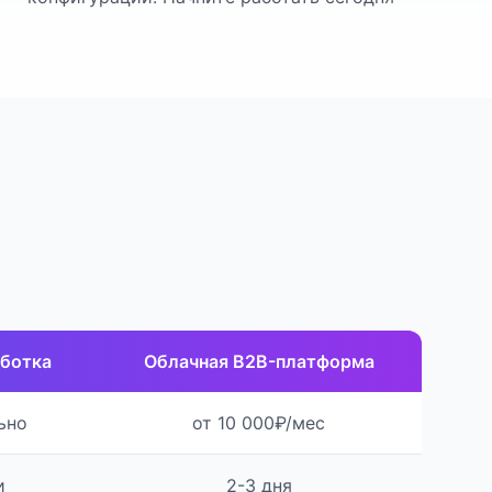
аботка
Облачная B2B-платформа
ьно
от 10 000₽/мес
и
2-3 дня