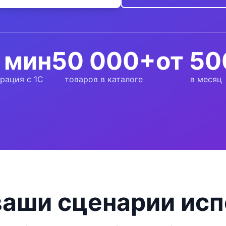
 мин
50 000+
от 5
рация с 1С
товаров в каталоге
в месяц
ваши сценарии исп