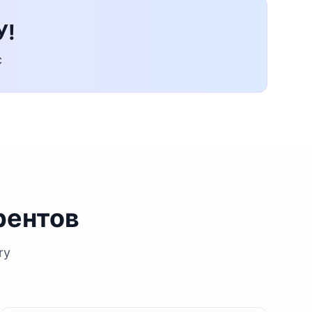
У!
с
рентов
ry