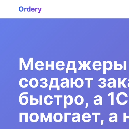
Ordery
Менеджеры
создают за
быстро, а 1С
помогает, а 