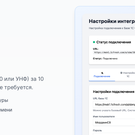
0 или УНФ) за 10
е требуется.
уры
емени