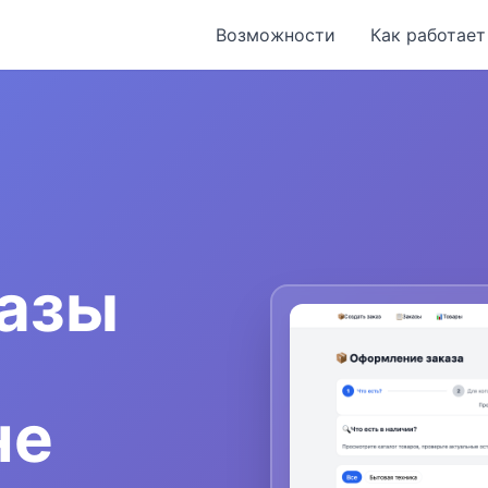
Возможности
Как работает
казы
не